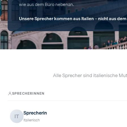
wie aus dem Büro nebenan.
Unsere Sprecher kommen aus Italien – nicht aus dem
Alle Sprecher sind italienische Mu
SPRECHERINNEN
Sprecherin
IT
Italienisch