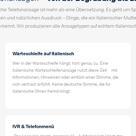
sche Telefonansage ist mehr als eine Übersetzung. Es geht um 
en und natürlichen Ausdruck – Dinge, die ein italienischer Mutte
rkennt. Wir produzieren alle Ansagetypen auf echtem Italienisc
Warteschleife auf Italienisch
Wer in der Warteschleife hängt, hört genau zu. Eine
italienische Warteschleifenansage nutzt diese Zeit – mit
Informationen, Hinweisen oder einfach einer Stimme, die
sich vertraut anfühlt. Keine deutsche Stimme, die für
italienische Ohren fremd klingt.
IVR & Telefonmenü
„Per il servizio clienti, premere 1." – Auf Italienisch klingt das