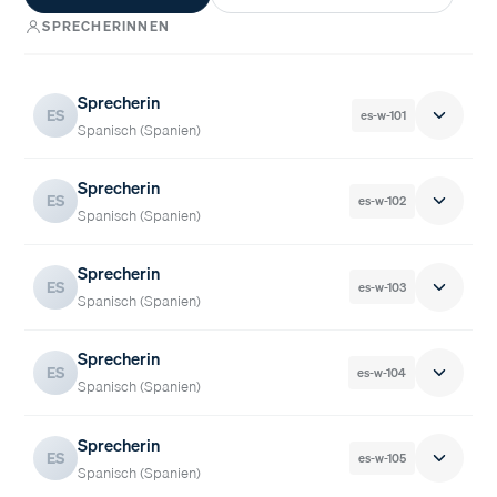
SPRECHERINNEN
Sprecherin
ES
es-w-101
Spanisch (Spanien)
Sprecherin
ES
es-w-102
Hörprobe
0:18
STUDIO
Spanisch (Spanien)
Sprecherin
ES
es-w-103
Sprecherin es-w-101 anfragen →
Hörprobe
0:19
STUDIO
Spanisch (Spanien)
Sprecherin
ES
es-w-104
Sprecherin es-w-102 anfragen →
Hörprobe
0:32
STUDIO
Spanisch (Spanien)
Sprecherin
ES
es-w-105
Sprecherin es-w-103 anfragen →
Hörprobe
0:13
STUDIO
Spanisch (Spanien)