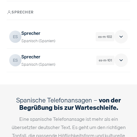
SPRECHER
Sprecherin es-w-104 anfragen →
Hörprobe
0:15
STUDIO
Sprecher
ES
es-m-102
Sprecherin es-w-105 anfragen →
Spanisch (Spanien)
Sprecher
ES
es-m-101
Hörprobe
0:16
STUDIO
Spanisch (Spanien)
Sprecher es-m-102 anfragen →
Hörprobe
0:34
STUDIO
Spanische Telefonansagen –
von der
Begrüßung bis zur Warteschleife.
Sprecher es-m-101 anfragen →
Eine spanische Telefonansage ist mehr als ein
übersetzter deutscher Text. Es geht um den richtigen
Tonfall, die passende Höflichkeitsform und kulturelle