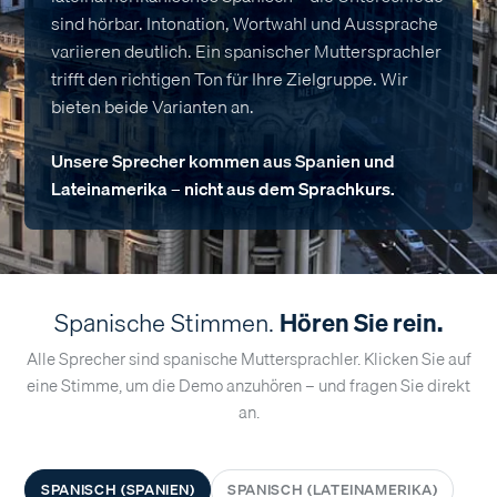
sind hörbar. Intonation, Wortwahl und Aussprache
variieren deutlich. Ein spanischer Muttersprachler
trifft den richtigen Ton für Ihre Zielgruppe. Wir
bieten beide Varianten an.
Unsere Sprecher kommen aus Spanien und
Lateinamerika – nicht aus dem Sprachkurs.
Spanische Stimmen.
Hören Sie rein.
Alle Sprecher sind spanische Muttersprachler. Klicken Sie auf
eine Stimme, um die Demo anzuhören – und fragen Sie direkt
an.
SPANISCH (SPANIEN)
SPANISCH (LATEINAMERIKA)