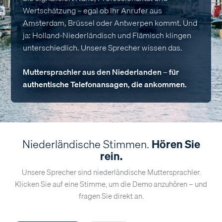
Wertschätzung – egal ob Ihr Anrufer aus
Amsterdam, Brüssel oder Antwerpen kommt. Und
ja: Holland-Niederländisch und Flämisch klingen
unterschiedlich. Unsere Sprecher wissen das.
Muttersprachler aus den Niederlanden – für
authentische Telefonansagen, die ankommen.
Niederländische Stimmen.
Hören Sie
rein.
Unsere Sprecher sind niederländische Muttersprachler.
Klicken Sie auf eine Stimme, um die Demo anzuhören – und
fragen Sie direkt an.