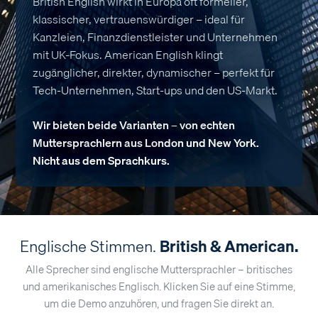
British English wirkt in Europa oft formeller,
klassischer, vertrauenswürdiger – ideal für
Kanzleien, Finanzdienstleister und Unternehmen
mit UK-Fokus. American English klingt
zugänglicher, direkter, dynamischer – perfekt für
Tech-Unternehmen, Start-ups und den US-Markt.
Wir bieten beide Varianten – von echten
Muttersprachlern aus London und New York.
Nicht aus dem Sprachkurs.
Englische Stimmen.
British & American.
Alle Sprecher sind englische Muttersprachler – britisches
und amerikanisches Englisch. Klicken Sie auf eine Stimme,
um die Demo anzuhören, und fragen Sie direkt an.