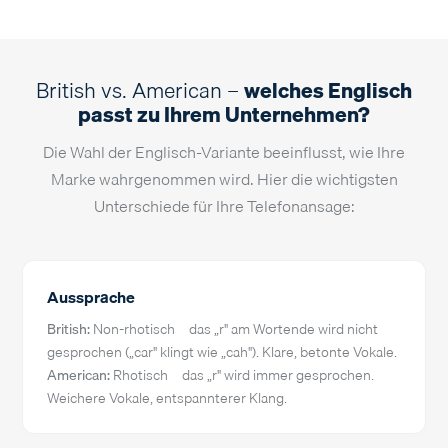
Sprecher uk-m-103 anfragen →
Hörprobe
0:00
STUDIO
British vs. American –
welches Englisch
passt zu Ihrem Unternehmen?
Sprecher uk-m-106 anfragen →
Die Wahl der Englisch-Variante beeinflusst, wie Ihre
Marke wahrgenommen wird. Hier die wichtigsten
Unterschiede für Ihre Telefonansage:
Aussprache
British:
Non-rhotisch – das „r" am Wortende wird nicht
gesprochen („car" klingt wie „cah"). Klare, betonte Vokale.
American:
Rhotisch – das „r" wird immer gesprochen.
Weichere Vokale, entspannterer Klang.