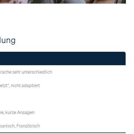
idung
prache sehr unterschiedlich
etzt", nicht adaptiert
he, kurze Ansagen
Spanisch, Französisch