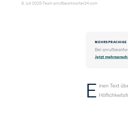
8. Juli 2025
Team anrufbeantworter24.com
MEHRSPRACHIGE
Bei anrufbeantwo
Jetzt mehrsprach
E
inen Text üb
Höflichkeits