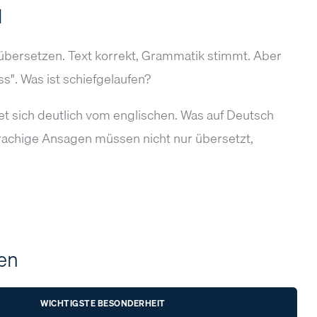
l
bersetzen. Text korrekt, Grammatik stimmt. Aber
ss". Was ist schiefgelaufen?
t sich deutlich vom englischen. Was auf Deutsch
prachige Ansagen müssen nicht nur übersetzt,
en
WICHTIGSTE BESONDERHEIT