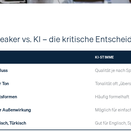
eaker vs. KI – die kritische Entsche
KI-STIMME
luss
Qualität je nach S
r Ton
Tonalität oft „übers
itsformen
Häufig formelhaft
er Außenwirkung
Möglich für einfac
sch, Türkisch
Gut für Englisch, 