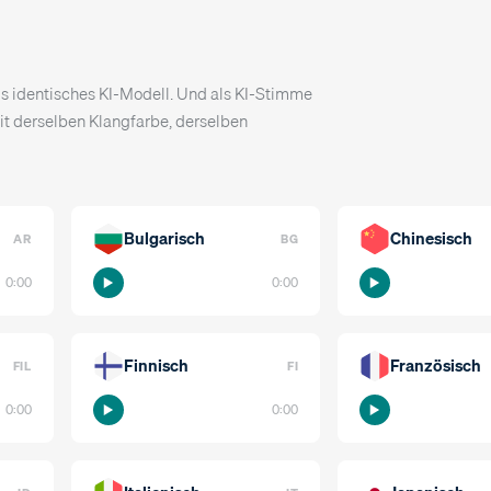
ls identisches KI-Modell. Und als KI-Stimme
it derselben Klangfarbe, derselben
Bulgarisch
Chinesisch
AR
BG
0:00
0:00
Finnisch
Französisch
FIL
FI
0:00
0:00