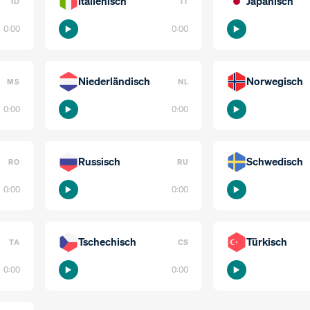
Italienisch
Japanisch
ID
IT
0:00
0:00
Niederländisch
Norwegisch
MS
NL
0:00
0:00
Russisch
Schwedisch
RO
RU
0:00
0:00
Tschechisch
Türkisch
TA
CS
0:00
0:00