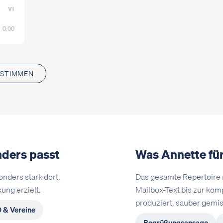
VI
0:00
-STIMMEN
ders passt
Was Annette für
onders stark dort,
Das gesamte Repertoire
ung erzielt.
Mailbox-Text bis zur ko
produziert, sauber gemis
 & Vereine
Begrüßungsansage