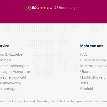
★★★★★
5,0
·
173 Bewertungen
ervice
Mehr von uns
log & Ratgeber
FAQ
hemen
Einspielservice
ranchenlösungen
Musteransagen
nsagen-Generator
Über uns
precherauswahl
Nachhaltigkeit
usikauswahl
Jobs
extvorlagen
Kontakt
Industrie, Handel, Handwerk, Gewerbe, öffentliche Einrichtungen und die freien Berufe