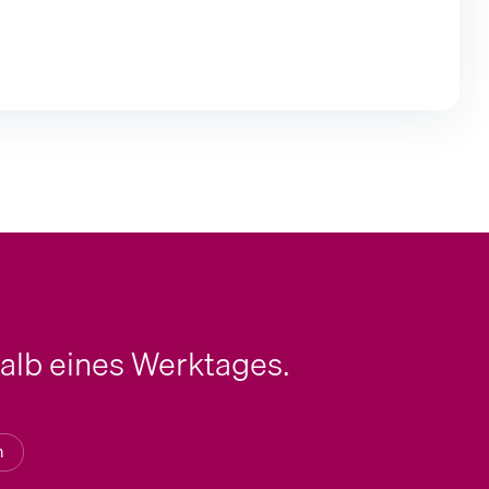
halb eines Werktages.
n