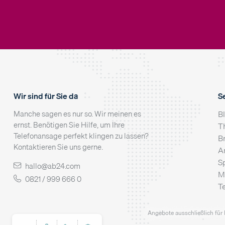
Wir sind für Sie da
S
Manche sagen es nur so. Wir meinen es
B
ernst. Benötigen Sie Hilfe, um Ihre
T
Telefonansage perfekt klingen zu lassen?
B
Kontaktieren Sie uns gerne.
A
S
hallo@ab24.com
M
0821 / 999 666 0
T
Angebote ausschließlich für 