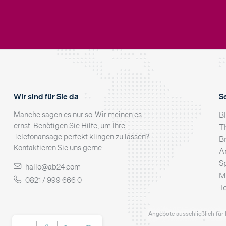
Wir sind für Sie da
S
Manche sagen es nur so. Wir meinen es
B
ernst. Benötigen Sie Hilfe, um Ihre
T
Telefonansage perfekt klingen zu lassen?
B
Kontaktieren Sie uns gerne.
A
S
hallo@ab24.com
M
0821 / 999 666 0
T
Angebote ausschließlich für 