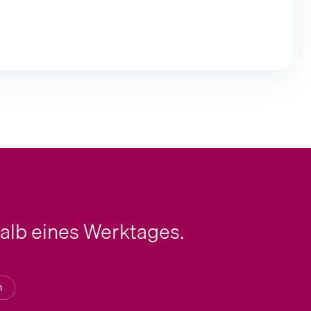
halb eines Werktages.
n