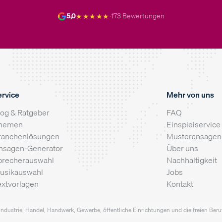
★★★★★
5,0
·
173 Bewertungen
ervice
Mehr von uns
log & Ratgeber
FAQ
hemen
Einspielservice
ranchenlösungen
Musteransagen
nsagen-Generator
Über uns
precherauswahl
Nachhaltigkeit
usikauswahl
Jobs
extvorlagen
Kontakt
Industrie, Handel, Handwerk, Gewerbe, öffentliche Einrichtungen und die freien Berufe