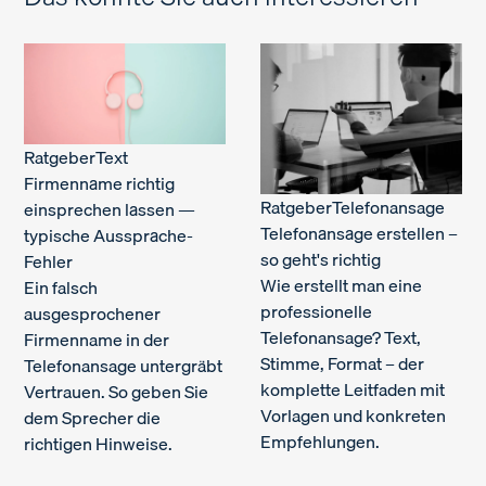
Ratgeber
Text
Firmenname richtig
Ratgeber
Telefonansage
einsprechen lassen —
Telefonansage erstellen –
typische Aussprache-
so geht's richtig
Fehler
Wie erstellt man eine
Ein falsch
professionelle
ausgesprochener
Telefonansage? Text,
Firmenname in der
Stimme, Format – der
Telefonansage untergräbt
komplette Leitfaden mit
Vertrauen. So geben Sie
Vorlagen und konkreten
dem Sprecher die
Empfehlungen.
richtigen Hinweise.