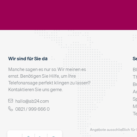
Wir sind für Sie da
S
Manche sagen es nur so. Wir meinen es
B
ernst. Benötigen Sie Hilfe, um Ihre
T
Telefonansage perfekt klingen zu lassen?
B
Kontaktieren Sie uns gerne.
A
S
hallo@ab24.com
M
0821 / 999 666 0
T
Angebote ausschließlich für 