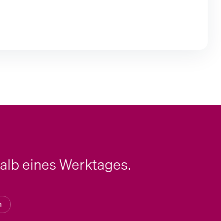
halb eines Werktages.
n