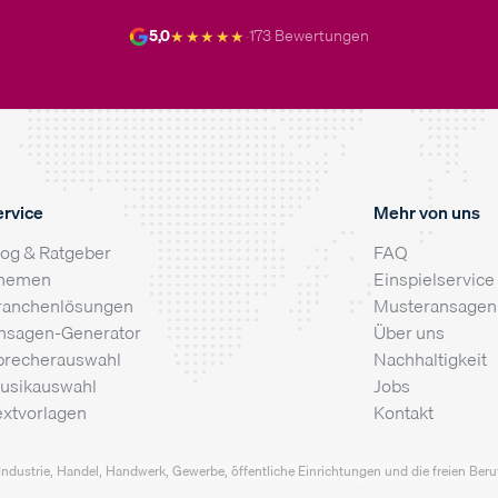
★★★★★
5,0
·
173 Bewertungen
ervice
Mehr von uns
log & Ratgeber
FAQ
hemen
Einspielservice
ranchenlösungen
Musteransagen
nsagen-Generator
Über uns
precherauswahl
Nachhaltigkeit
usikauswahl
Jobs
extvorlagen
Kontakt
Industrie, Handel, Handwerk, Gewerbe, öffentliche Einrichtungen und die freien Berufe